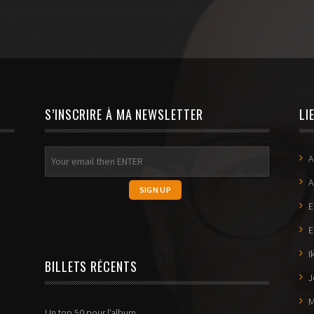
S’INSCRIRE À MA NEWSLETTER
LI
A
A
E
E
I
BILLETS RÉCENTS
J
M
Un top 50 pour l’album