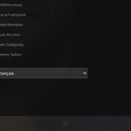
isfitme music
scar Furbacken
eter Bernstein
udy Royston
am Sadigursky
ierney Sutton