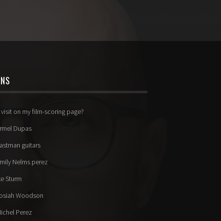
ENS
 visit on my film-scoring page?
rmel Dupas
astman guitars
mily Nelms perez
ke Sturm
osiah Woodson
ichel Perez