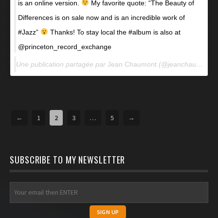
is an online version.
My favorite quote: “The Beauty of
Differences is on sale now and is an incredible work of
#Jazz”
Thanks! To stay local the #album is also at
@princeton_record_exchange
Une publication partagée par
Jean Chaumont
(@jeanchaumont) le
←
1
2
3
…
5
→
SUBSCRIBE TO MY NEWSLETTER